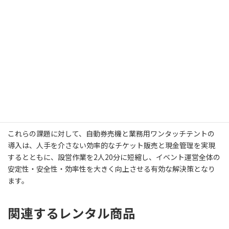
一方、イベント会場の設営作業においても課題がありました。
9月は天候が変わりやすく台風の季節でもあり、日中は35度を超え
る残暑が厳しい時期でもあります。
運営スタッフや来場者の日差し対策として業務用テントは不可欠
ですが、従来の設営方法では1つのテントに6人のスタッフが1時間
を要し、特に高齢のスタッフが多い現場では大きな負担となって
いました。
これらの課題に対して、自動券売機と業務用ワンタッチテントの
導入は、人手を介さない効率的なチケット販売と現金管理を実現
するとともに、設営作業を2人20分に短縮し、イベント運営全体の
安定性・安全性・効率性を大きく向上させる有効な解決策となり
ます。
関連するレンタル商品