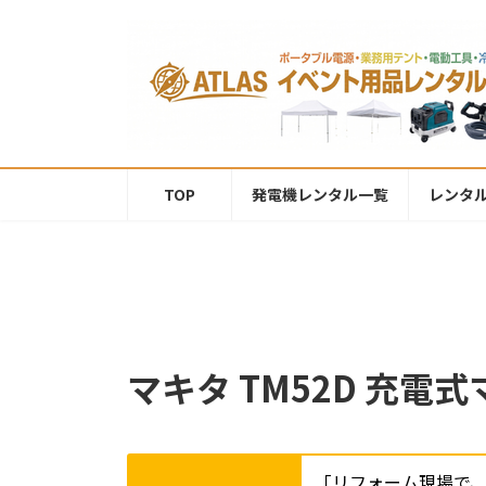
コ
ナ
ン
ビ
テ
ゲ
ン
ー
ツ
シ
へ
ョ
ス
ン
キ
に
TOP
発電機レンタル一覧
レンタ
ッ
移
プ
動
マキタ TM52D 充電
「リフォーム現場で