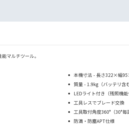
高性能マルチツール。
本機寸法 - 長さ322×幅9
質量 - 1.9kg（バッテリ含
LEDライト付き（残照機能
工具レスでブレード交換
工具取付角度360°（30°
防滴・防塵APT仕様