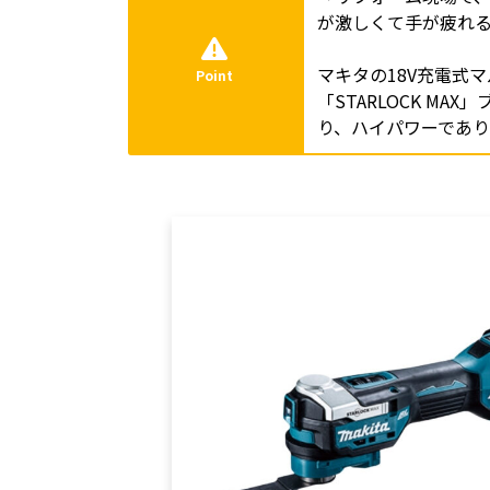
が激しくて手が疲れ
マキタの18V充電式
Point
「STARLOCK M
り、ハイパワーであ