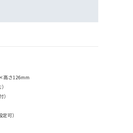
5×高さ126mm
む）
付）
毎設定可）