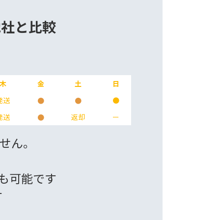
他社と比較
木
金
土
日
発送
●
●
●
発送
●
返却
ー
ません。
も可能です
す