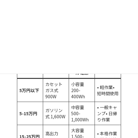
コスト・メンテナンス面での比較検
討
コスト別推奨用途
ポータブ
予算帯
発電機
推奨用途
ル電源
カセット
小容量
• 軽作業•
5万円以下
ガス式
200-
短時間使用
900W
400Wh
中容量
• 一般キャ
ガソリン
5-15万円
500-
ンプ• 日帰
式 1,600W
1,000Wh
り作業
大容量
高出力
• 本格作業
15-25万円
1,500-